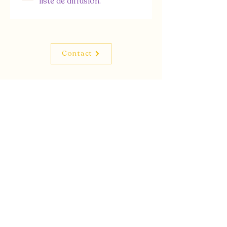
liste de diffusion.
Contact
Les Chemins
de la Sérénité
Soins énergétiques et massages au
service de ton bien-être et de ta
sérénité.
Espace Billy La Source Naturopathie
17 rue Billy 19 place du Batty