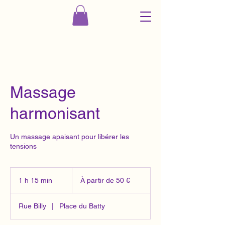
Massage
harmonisant
Un massage apaisant pour libérer les
tensions
À
partir
1 h 15 min
1
À partir de 50 €
de
50
1
euros
5
Rue Billy
|
Place du Batty
m
i